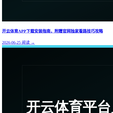
开云体育APP下载安装指南，附赠官网独家看路技巧攻略
2026-06-25
阅读
→