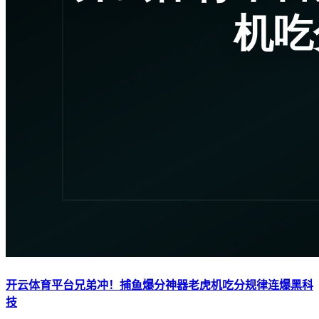
开云体育平台兄弟冲！捕鱼爆分神器老虎机吃分规律连爆黑科
技