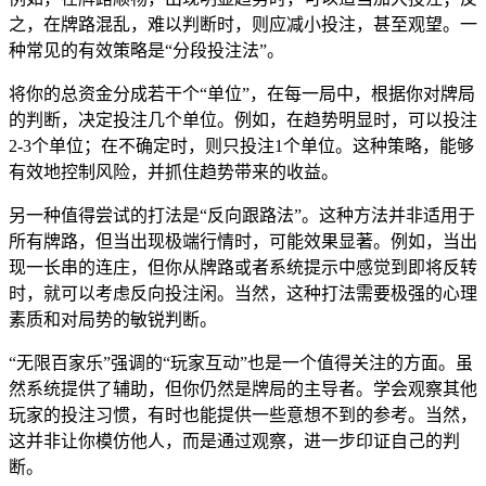
之，在牌路混乱，难以判断时，则应减小投注，甚至观望。一
种常见的有效策略是“分段投注法”。
将你的总资金分成若干个“单位”，在每一局中，根据你对牌局
的判断，决定投注几个单位。例如，在趋势明显时，可以投注
2-3个单位；在不确定时，则只投注1个单位。这种策略，能够
有效地控制风险，并抓住趋势带来的收益。
另一种值得尝试的打法是“反向跟路法”。这种方法并非适用于
所有牌路，但当出现极端行情时，可能效果显著。例如，当出
现一长串的连庄，但你从牌路或者系统提示中感觉到即将反转
时，就可以考虑反向投注闲。当然，这种打法需要极强的心理
素质和对局势的敏锐判断。
“无限百家乐”强调的“玩家互动”也是一个值得关注的方面。虽
然系统提供了辅助，但你仍然是牌局的主导者。学会观察其他
玩家的投注习惯，有时也能提供一些意想不到的参考。当然，
这并非让你模仿他人，而是通过观察，进一步印证自己的判
断。