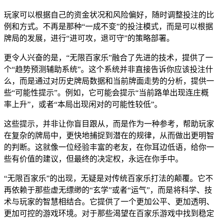
玩家可以根据自己的资金状况和风险偏好，随时调整投注的比
例和方式。不再是那种“一成不变”的投注模式，而是可以根据
牌局的发展，进行“进可攻，退可守”的策略部署。
更令人兴奋的是，“无限百家乐”融合了先进的技术，提供了一
个“趋势预测辅助系统”。这个系统并非直接告诉你应该投注什
么，而是通过对历史牌局数据和当前牌面走势的分析，提供一
些“可能性提示”。例如，它可能会提示“当前路单出现连庄概
率上升”，或者“本局出现闲对的可能性较低”。
这些提示，并非让你盲目跟从，而是作为一种参考，帮助玩家
在复杂的牌局中，更快地捕捉到潜在的规律，从而做出更明智
的判断。这就像一位经验丰富的老友，在你耳边低语，给你一
些有价值的建议，但最终的决定权，永远在你手中。
“无限百家乐”的出现，无疑是对传统百家乐打法的颠覆。它不
再依赖于那些虚无缥缈的“玄学”或者“运气”，而是将科学、技
术与玩家的智慧相结合。它提供了一个更加公平、更加透明、
更加可控的游戏环境。对于那些渴望在百家乐游戏中找到稳定