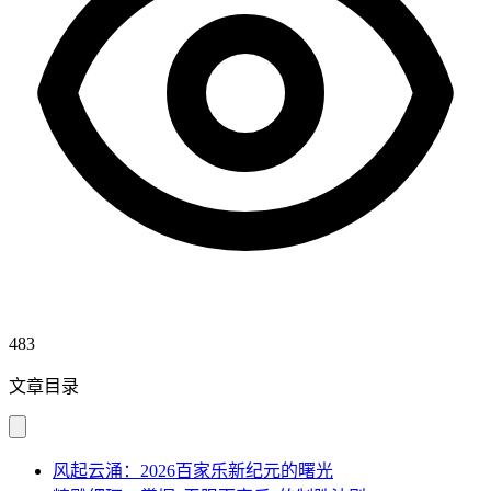
483
文章目录
风起云涌：2026百家乐新纪元的曙光