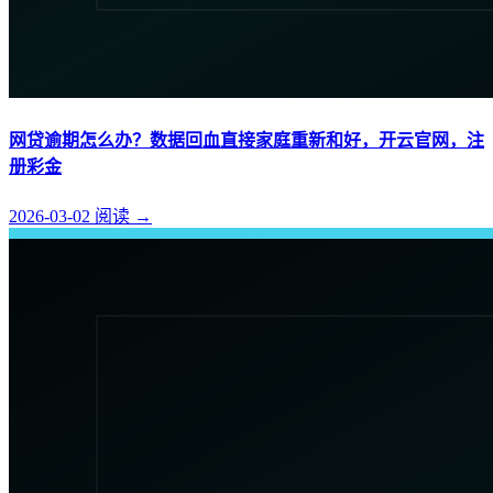
网贷逾期怎么办？数据回血直接家庭重新和好，开云官网，注
册彩金
2026-03-02
阅读
→