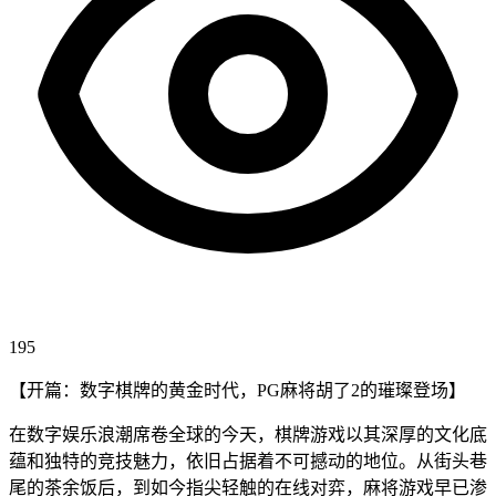
195
【开篇：数字棋牌的黄金时代，PG麻将胡了2的璀璨登场】
在数字娱乐浪潮席卷全球的今天，棋牌游戏以其深厚的文化底
蕴和独特的竞技魅力，依旧占据着不可撼动的地位。从街头巷
尾的茶余饭后，到如今指尖轻触的在线对弈，麻将游戏早已渗