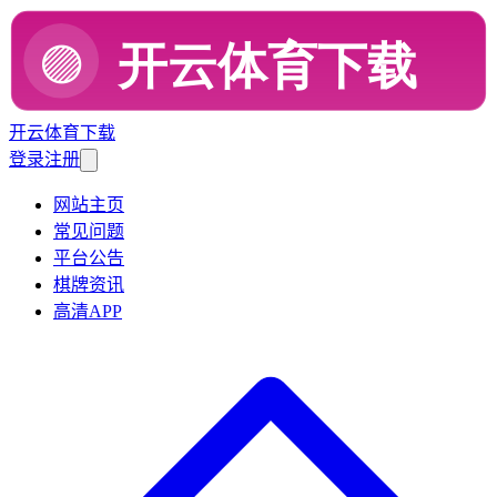
开云体育下载
登录
注册
网站主页
常见问题
平台公告
棋牌资讯
高清APP