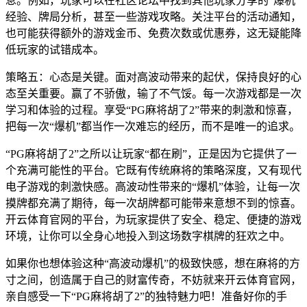
息。例如，玩家可以在社区论坛中找到其他玩家分享的“爆机”
经验、牌局分析，甚至一些游戏攻略。关注平台的活动通知，
也可能获得额外的游戏金币、免费次数或优惠券，这无疑能降
低玩家的试错成本。
策略五：心态是关键。面对高波动带来的起伏，保持良好的心
态至关重要。赢了不骄傲，输了不气馁。每一次游戏都是一次
学习和体验的过程。享受“PG麻将胡了2”带来的刺激和惊喜，
把每一次“爆机”都当作一次难忘的经历，而不是唯一的追求。
“PG麻将胡了2”之所以让玩家“都在刷”，正是因为它提供了一
个充满可能性的平台。它既有传统麻将的策略深度，又有现代
电子游戏的刺激快感。高波动性带来的“爆机”体验，让每一次
摸牌都充满了期待，每一次胡牌都可能带来意想不到的惊喜。
开云体育官网的平台，为玩家提供了安全、稳定、便捷的游戏
环境，让你可以全身心地投入到这场数字棋牌的狂欢之中。
如果你也想体验这种“高波动爆机”的极致快感，想在麻将的方
寸之间，创造属于自己的财富传奇，不妨就来开云体育官网，
亲自感受一下“PG麻将胡了2”的独特魅力吧！准备好你的手