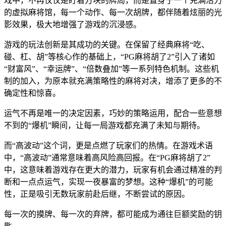
戏中，不再仅仅是盯着方块的牌局，而是置身于一个充满活力
的虚拟麻将馆，每一个动作、每一次胡牌，都伴随着炫丽的光
影效果，极大地增强了游戏的沉浸感。
游戏的玩法创新是其成功的关键。在保留了经典麻将“吃、
碰、杠、胡”等核心作的基础上，“PG麻将胡了2”引入了诸如
“财富风”、“幸运牌”、“倍数叠加”等一系列特色机制。这些机
制的加入，为原本就充满策略性的麻将对决，增添了更多的不
确定性和惊喜。
运气不再是唯一的决定因素，巧妙的策略运用，配合一些意想
不到的“爆机”瞬间，让每一局游戏都充满了未知与期待。
而“高波动”这个词，更是点燃了玩家们的热情。在游戏术语
中，“高波动”通常意味着高风险高回报。在“PG麻将胡了2”
中，这意味着游戏存在更大的潜力，玩家有机会通过精准的判
断和一点点运气，实现一夜暴富的梦想。这种“爆机”的可能
性，正是吸引无数玩家前赴后继，不断尝试的原因。
每一次的摸牌、每一次的弃牌，都可能成为通往巨额奖励的钥