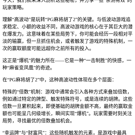
今天，我们就来深入剖析这些秘密，并分享一些“亲测有效”的
玩家策略。
理解“高波动”是玩转“PG麻将胡了2”的关键。与低波动游戏追
求稳定、小额的收益不同，高波动游戏的核心在于其巨大的潜
在爆发力。这意味着在某些局势下，你可能会经历一段相对平
淡的输赢，但一旦抓住机会，或者触发了游戏的特殊机制，一
次的赢取额度可能远超你之前所有的投入。
这正是“爆机”的魅力所在——它是一种“一击制胜”的快感，一
种“麻雀变凤凰”的奇迹。
在“PG麻将胡了2”中，这种高波动性体现在多个层面：
特殊的“倍数”机制：游戏中通常会引入各种方式来叠加倍数，
例如通过特定的牌型、触发特殊符号，或是连续的胡牌。这些
倍数一旦累积起来，即便基础的胡牌金额不高，最终的赢取金
额也可能呈几何级增长，瞬间实现“爆机”。玩家需要时刻关注
局势，寻找最优的倍数叠加机会。
“幸运牌”与“财富风”：这些随机触发的元素，是游戏中最具