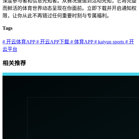
深度参与者和信息先知者。从赛况速递到活动先知，它将完整
而鲜活的体育世界动态呈现在你面前。立即下载并开启通知权
限，让你从此不再错过任何重要时刻与专属福利。
Tags
# 开云体育APP
# 开云APP下载
# 体育APP
# kaiyun sports
# 开
云平台
相关推荐