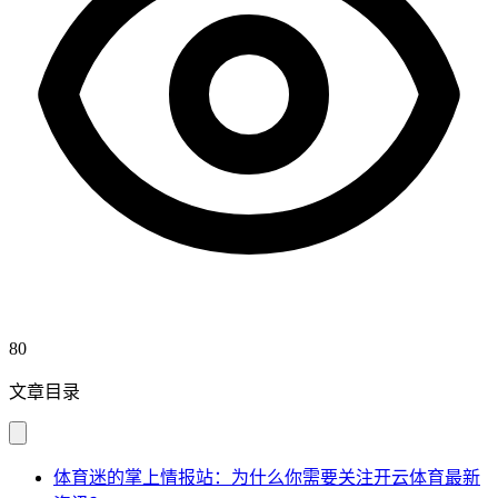
80
文章目录
体育迷的掌上情报站：为什么你需要关注开云体育最新