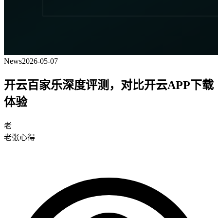
News
2026-05-07
开云百家乐深度评测，对比开云APP下载
体验
老
老张心得