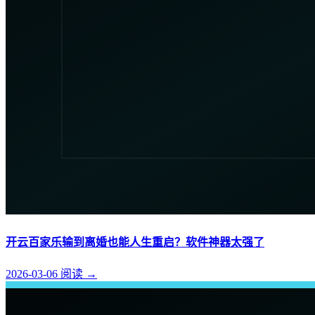
开云百家乐输到离婚也能人生重启？软件神器太强了
2026-03-06
阅读
→