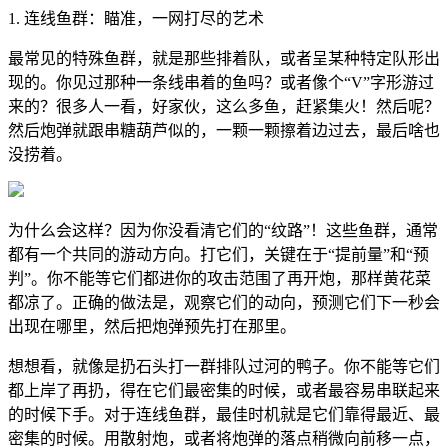
1. 连线鱼群：瞄准，一网打尽的艺术
最常见的特殊鱼群，就是那些排着队，或者呈某种特定队形出
现的。你见过那种一条线串着的鱼吗？或者像个“V”字形游过
来的？很多人一看，好家伙，这么多鱼，赶紧集火！然后呢？
然后炮弹就跟串糖葫芦似的，一颗一颗擦着边过去，最后啥也
没捞着。
为什么会这样？因为你没看清它们的“纹路”！这些鱼群，通常
都有一个共同的游动方向。打它们，关键在于“提前量”和“预
判”。你不能等它们都进你的攻击范围了再开炮，那样黄花菜
都凉了。正确的做法是，观察它们的动向，预测它们下一秒会
出现在哪里，然后把炮弹预先打在那里。
想想看，就像是扔石头打一群排队过河的鸭子。你不能等它们
都上岸了再扔，得在它们最密集的时候，或者最容易串联起来
的时候下手。对于连线鱼群，最佳时机就是它们靠得最近、最
密集的时候。用散射炮，或者将炮弹的落点稍微向前移一点，