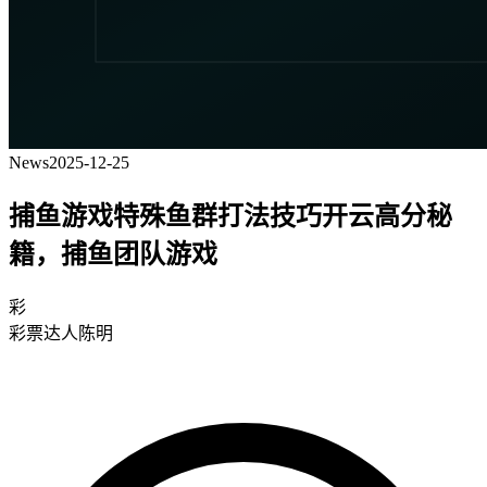
News
2025-12-25
捕鱼游戏特殊鱼群打法技巧开云高分秘
籍，捕鱼团队游戏
彩
彩票达人陈明