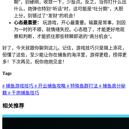
期”，别硬刚，收敛一下，少投点。反之，当你打什么出
什么，炮弹也特别“听话”时，这可能是“吐分期”，大胆
上分，别错过了“发财”的机会！
心态最重要：
玩游戏，开心最重要。输赢是常事，别因
为一时的不顺，就情绪失控。心态稳了，才能更好地观
察和判断，才能抓住那些转瞬即逝的“高分机会”。
好了，今天就跟你聊到这儿。记住，游戏技巧只是锦上添花，
但懂了这些，至少能让你在捕鱼的海洋里，游得更稳，捞得更
多！下次再见，祝你炮炮见金！
Tags
# 捕鱼游戏技巧
# 开云捕鱼攻略
# 特殊鱼群打法
# 捕鱼高分秘
籍
# 千炮捕鱼技巧
相关推荐