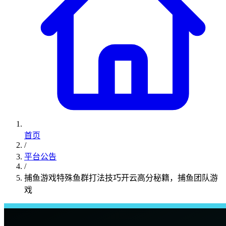
首页
/
平台公告
/
捕鱼游戏特殊鱼群打法技巧开云高分秘籍，捕鱼团队游
戏