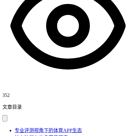
352
文章目录
专业评测视角下的体育APP生态