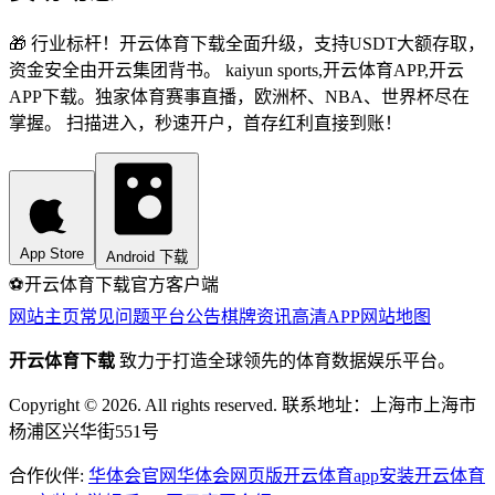
🎁 行业标杆！开云体育下载全面升级，支持USDT大额存取，
资金安全由开云集团背书。 kaiyun sports,开云体育APP,开云
APP下载。独家体育赛事直播，欧洲杯、NBA、世界杯尽在
掌握。 扫描进入，秒速开户，首存红利直接到账！
App Store
Android 下载
⚽️
开云体育下载
官方客户端
网站主页
常见问题
平台公告
棋牌资讯
高清APP
网站地图
开云体育下载
致力于打造全球领先的体育数据娱乐平台。
Copyright © 2026. All rights reserved. 联系地址：上海市上海市
杨浦区兴华街551号
合作伙伴:
华体会官网
华体会网页版
开云体育app安装
开云体育