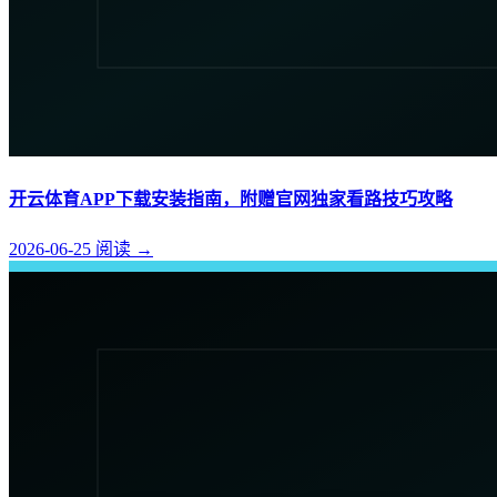
开云体育APP下载安装指南，附赠官网独家看路技巧攻略
2026-06-25
阅读
→