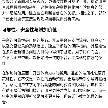
仅整合了新闻和专家观点，更通过数据可视化工具，帮助用户
直观理解概率和趋势。这种将复杂数据转化为可读信息的努
力，是帮助用户建立独立判断自信心的关键。相比之下，部分
平台更侧重于直接呈现观点而非提供分析工具。
可靠性、安全性与附加价值
平台的可靠性是自信的基石。开云平台在支付流程、账户安全
以及交易记录的透明度上，建立了系统的保障措施，其稳定性
在多次更新和访问压力测试中得到了验证。对于用户而言，一
个不会无故中断、数据始终一致的平台，才是值得信赖的伙
伴。
在附加价值层面，开云体育APP为新用户准备的注册礼包更具
策略性。它不仅是一次性的启动资源，更常与新手引导流程结
合，帮助用户在学习平台功能的同时获得实际体验，这种设计
有助于降低初期门槛，让用户更快建立使用习惯和信心。而一
些主流平台的迎新奖励可能更直接，但缺乏与教育流程的结
合。