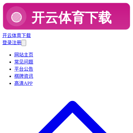
开云体育下载
登录
注册
网站主页
常见问题
平台公告
棋牌资讯
高清APP