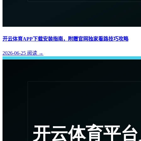
开云体育APP下载安装指南，附赠官网独家看路技巧攻略
2026-06-25
阅读
→