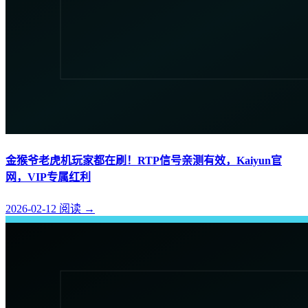
金猴爷老虎机玩家都在刷！RTP信号亲测有效，Kaiyun官
网，VIP专属红利
2026-02-12
阅读
→