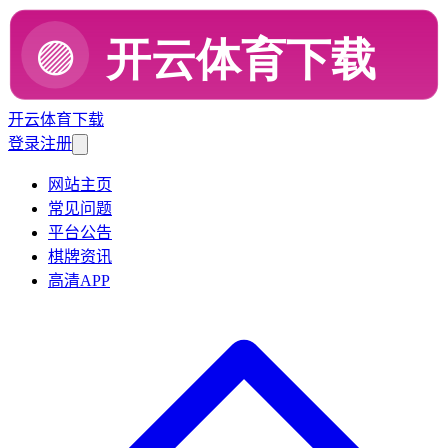
开云体育下载
登录
注册
网站主页
常见问题
平台公告
棋牌资讯
高清APP